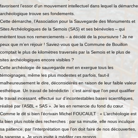
favorisent l’essor d’un mouvement intellectuel dans lequel la démarche
archéologique trouve ses fondements.
Cette démarche, l’Association pour la Sauvegarde des Monuments et
Sites Archéologiques de la Semois (SAS) et ses bénévoles – qui
méritent tous nos remerciements – a décidé de la poursuivre ! Je ne
peux que m’en réjouir ! Saviez-vous que la Commune de Bouillon
comptait le plus de kilomètres traversés par la Semois et le plus de
sites archéologiques encore visibles ?
Cette archéologie de sauvegarde met en exergue tous les
témoignages, même les plus modestes et parfois, faut-il
malheureusement le dire, déconsidérés en raison de leur faible valeur
esthétique. Un travail de bénédictin : c’est ainsi que l’on peut qualifier
le travail incessant, effectué sur d’incontestables bases scientifiques,
réalisé par l’ASBL « SAS ». Je les en remercie du fond du cœur.
Comme le dit si bien l’écrivain Michel FOUCAULT : « L’archéologie est
la bien plus noble des recherches : par sa minutie, elle nous inculque
sa patience, par l’interprétation que l’on doit faire de nos découvertes,
la sagesse ». Je vous invite à méditer ces propos.