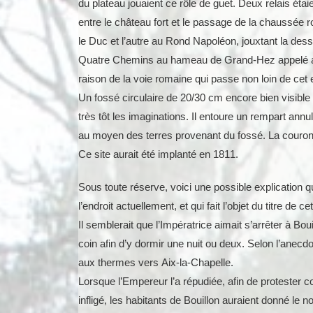
du plateau jouaient ce rôle de guet. Deux relais étaie
entre le château fort et le passage de la chaussée 
le Duc et l’autre au Rond Napoléon, jouxtant la desse
Quatre Chemins au hameau de Grand-Hez appelé 
raison de la voie romaine qui passe non loin de cet e
Un fossé circulaire de 20/30 cm encore bien visible
très tôt les imaginations. Il entoure un rempart ann
au moyen des terres provenant du fossé. La couron
Ce site aurait été implanté en 1811.
Sous toute réserve, voici une possible explication 
l’endroit actuellement, et qui fait l’objet du titre de
Il semblerait que l’Impératrice aimait s’arrêter à Boui
coin afin d’y dormir une nuit ou deux. Selon l’anecdot
aux thermes vers Aix-la-Chapelle.
Lorsque l’Empereur l’a répudiée, afin de protester co
infligé, les habitants de Bouillon auraient donné le 