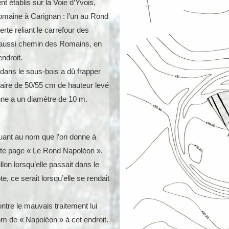
nt établis sur la Voie d’Yvois,
romaine à Carignan : l’un au Rond
rte reliant le carrefour des
aussi chemin des Romains, en
ndroit.
 dans le sous-bois a dû frapper
ulaire de 50/55 cm de hauteur levé
ne a un diamètre de 10 m.
quant au nom que l’on donne à
 cette page « Le Rond Napoléon ».
llon lorsqu’elle passait dans le
e, ce serait lorsqu’elle se rendait
ntre le mauvais traitement lui
nom de « Napoléon » à cet endroit.