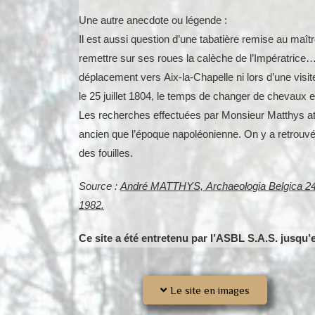
Une autre anecdote ou légende :
Il est aussi question d’une tabatière remise au maît
remettre sur ses roues la calèche de l’Impératrice…
déplacement vers Aix-la-Chapelle ni lors d’une visite
le 25 juillet 1804, le temps de changer de chevaux 
Les recherches effectuées par Monsieur Matthys atte
ancien que l’époque napoléonienne. On y a retrouvé
des fouilles.
Source :
André MATTHYS, Archaeologia Belgica 
1982.
Ce site a été entretenu par l’ASBL S.A.S. jusqu’
Le site en images