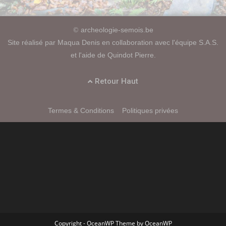
archeologie-semois.be
©
Site réalisé par Maqua Denis en collaboration avec l'équipe S.A.S.
et l'aide de Quindot Pierre.
Retour Haut
Termes & Conditions
Politiques privées
Copyright - OceanWP Theme by OceanWP