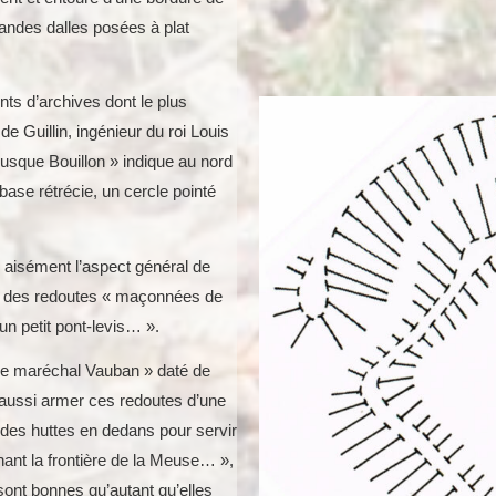
andes dalles posées à plat
nts d’archives dont le plus
de Guillin, ingénieur du roi Louis
 jusque Bouillon » indique au nord
base rétrécie, un cercle pointé
 aisément l’aspect général de
ui des redoutes « maçonnées de
un petit pont-levis… ».
r le maréchal Vauban » daté de
it aussi armer ces redoutes d’une
andes huttes en dedans pour servir
nt la frontière de la Meuse… »,
sont bonnes qu’autant qu’elles