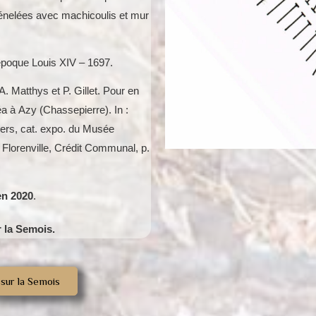
rénelées avec machicoulis et mur
, époque Louis XIV – 1697.
A. Matthys et P. Gillet. Pour en
a à Azy (Chassepierre). In :
ers, cat. expo. du Musée
lorenville, Crédit Communal, p.
en 2020
.
r la Semois.
sur la Semois