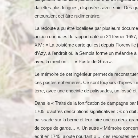
dallettes plus longues, disposées avec soin. Des gr
entouraient cet âtre rudimentaire.
La redoute a pu être localisée par plusieurs docume
ancien connu est le rapport daté du 24 février 1697, 
XIV : « La troisième carte qui est depuis Florenville
d’Azy, à l’endroit où la Semois forme un méandre à 
avec la mention : « Poste de Gréa ».
Le mémoire de cet ingénieur permet de reconstituer
ces postes éphémères. Ce sont toujours d’après l
terre, avec une enceinte de palissades, un fossé et 
Dans le « Traité de la fortification de campagne pa
1705, d’autres descriptions significatives : « on do
palissade sur la berne et leur faire une ou deux gr
de corps de garde… ». Un autre « Mémoire concerna
écrit en 1745, ajoute pourtant « … ces redoutes ne 