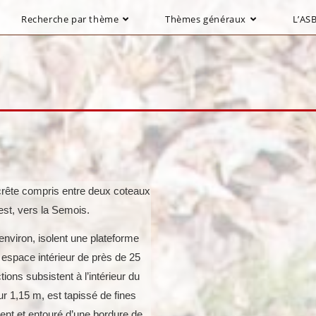
Recherche par thème
Thèmes généraux
L’ASB
e crête compris entre deux coteaux
est, vers la Semois.
nviron, isolent une plateforme
 espace intérieur de près de 25
ns subsistent à l’intérieur du
ur 1,15 m, est tapissé de fines
ent et entouré d’une bordure de