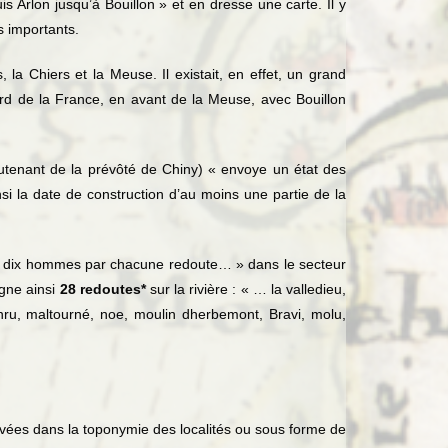
s Arlon jusqu’à Bouillon » et en dresse une carte. Il y
s importants.
, la Chiers et la Meuse. Il existait, en effet, un grand
rd de la France, en avant de la Meuse, avec Bouillon
lieutenant de la prévôté de Chiny) « envoye un état des
si la date de construction d’au moins une partie de la
de dix hommes par chacune redoute… » dans le secteur
igne ainsi
28 redoutes*
sur la rivière : « … la valledieu,
fonru, maltourné, noe, moulin dherbemont, Bravi, molu,
rvées dans la toponymie des localités ou sous forme de