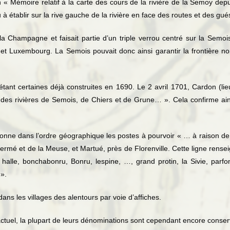
n « Mémoire relatif à la carte des cours de la rivière de la Semoy depui
 établir sur la rive gauche de la rivière en face des routes et des gué
 la Champagne et faisait partie d’un triple verrou centré sur la Semois
et Luxembourg. La Semois pouvait donc ainsi garantir la frontière no
plétant certaines déjà construites en 1690. Le 2 avril 1701, Cardon (
g des rivières de Semois, de Chiers et de Grune… ». Cela confirme ain
onne dans l’ordre géographique les postes à pourvoir « … à raison 
rmé et de la Meuse, et Martué, près de Florenville. Cette ligne rense
e, halle, bonchabonru, Bonru, lespine, …, grand protin, la Sivie, par
».
ns les villages des alentours par voie d’affiches.
actuel, la plupart de leurs dénominations sont cependant encore conse