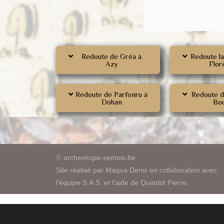
Redoute de Gréa à
Redoute la
Azy
Flore
Redoute de Parfonru à
Redoute d
Dohan
Bou
archeologie-semois.be
©
Site réalisé par Maqua Denis en collaboration avec
l'équipe S.A.S. et l'aide de Quindot Pierre.