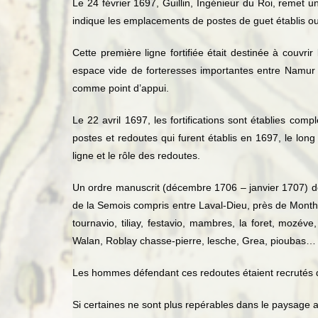
Le 24 février 1697, Guillin, Ingénieur du Roi, remet u
indique les emplacements de postes de guet établis ou à
Cette première ligne fortifiée était destinée à couvrir
espace vide de forteresses importantes entre Namur 
comme point d’appui.
Le 22 avril 1697, les fortifications sont établies com
postes et redoutes qui furent établis en 1697, le lon
ligne et le rôle des redoutes.
Un ordre manuscrit (décembre 1706 – janvier 1707) d
de la Semois compris entre Laval-Dieu, près de Monthe
tournavio, tiliay, festavio, mambres, la foret, mozév
Walan, Roblay chasse-pierre, lesche, Grea, pioubas… 
Les hommes défendant ces redoutes étaient recrutés da
Si certaines ne sont plus repérables dans le paysage 