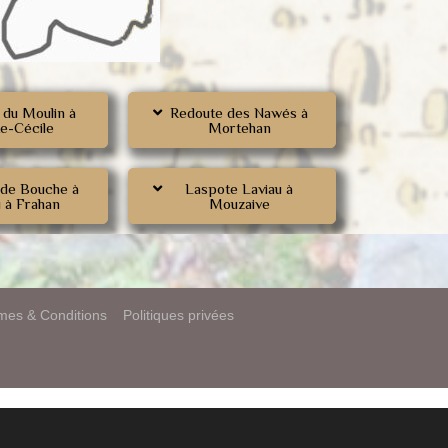
 du Moulin à
Redoute des Nawés à
te-Cécile
Mortehan
 de Bouche à
Laspote Laviau à
 à Frahan
Mouzaive
mes & Conditions
Politiques privées