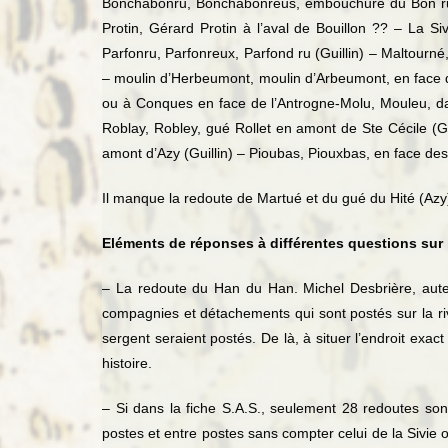
Bonchabonru, Bonchabonreus, embouchure du Bon ru e
Protin, Gérard Protin à l’aval de Bouillon ?? – La S
Parfonru, Parfonreux, Parfond ru (Guillin) – Maltour
– moulin d’Herbeumont, moulin d’Arbeumont, en face d
ou à Conques en face de l’Antrogne-Molu, Mouleu, dans
Roblay, Robley, gué Rollet en amont de Ste Cécile (G
amont d’Azy (Guillin) – Pioubas, Piouxbas, en face des 
Il manque la redoute de Martué et du gué du Hité (Azy
Eléments de réponses à différentes questions sur 
– La redoute du Han du Han. Michel Desbrière, aute
compagnies et détachements qui sont postés sur la r
sergent seraient postés. De là, à situer l’endroit exa
histoire.
– Si dans la fiche S.A.S., seulement 28 redoutes son
postes et entre postes sans compter celui de la Sivie ou