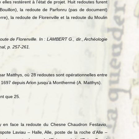
elles restèrent à l’état de projet. Huit redoutes furent
Bouillon), la redoute de Parfonru (pas de document)
e), la redoute de Florenville et la redoute du Moulin
oute de Florenville. In : LAMBERT G., dir., Archéologie
nal, p. 257-261.
par Matthys, où 28 redoutes sont opérationnelles entre
 à 1697 depuis Arlon jusqu’à Monthermé (A. Matthys).
ont que 25.
lay en face la redoute du Chesne Chaudron Festavio,
te Laviau – Halle, Alle, poste de la roche d’Alle –