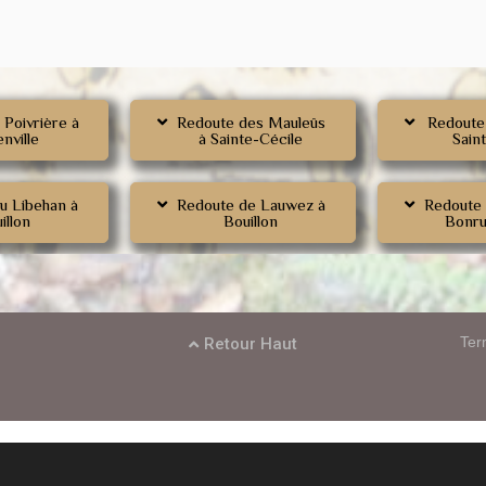
 Poivrière à
Redoute des Mauleûs
Redoute
nville
à Sainte-Cécile
Sain
u Libehan à
Redoute de Lauwez à
Redoute
illon
Bouillon
Bonru
Ter
Retour Haut