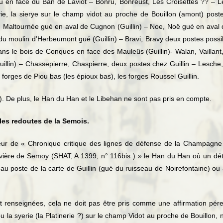
n face du Ban de Laviot – Bonru, Bonreust, Les Croisettes ?? – Les
ivie, la sierye sur le champ vidot au proche de Bouillon (amont) pos
né, Maltournée gué en aval de Cugnon (Guillin) – Noe, Noë gué en aval
u moulin d’Herbeumont gué (Guillin) – Bravi, Bravy deux postes possib
 le bois de Conques en face des Mauleûs (Guillin)- Walan, Vaillant, 
uillin) – Chassepierre, Chaspierre, deux postes chez Guillin – Lesche
forges de Piou bas (les épioux bas), les forges Roussel Guillin.
). De plus, le Han du Han et le Libehan ne sont pas pris en compte.
les redoutes de la Semois.
ur de « Chronique critique des lignes de défense de la Champagne 
ivière de Semoy (SHAT, A 1399, n° 116bis ) » le Han du Han où un dét
ct au poste de la carte de Guillin (gué du ruisseau de Noirefontaine) o
t renseignées, cela ne doit pas être pris comme une affirmation pérem
 la syerie (la Platinerie ?) sur le champ Vidot au proche de Bouillon, n