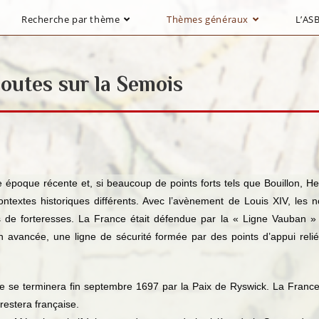
Recherche par thème
Thèmes généraux
L’ASB
doutes sur la Semois
e époque récente et, si beaucoup de points forts tels que Bouillon, He
extes historiques différents. Avec l’avènement de Louis XIV, les no
s de forteresses. La France était défendue par la « Ligne Vauban » 
avancée, une ligne de sécurité formée par des points d’appui rel
le se terminera fin septembre 1697 par la Paix de Ryswick. La Franc
restera française.