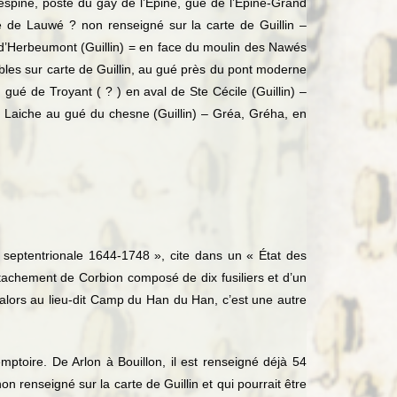
pine, poste du gay de l’Epine, gué de l’Epine-Grand
te de Lauwé ? non renseigné sur la carte de Guillin –
 d’Herbeumont (Guillin) = en face du moulin des Nawés
les sur carte de Guillin, au gué près du pont moderne
gué de Troyant ( ? ) en aval de Ste Cécile (Guillin) –
, Laiche au gué du chesne (Guillin) – Gréa, Gréha, en
septentrionale 1644-1748 », cite dans un « État des
achement de Corbion composé de dix fusiliers et d’un
u alors au lieu-dit Camp du Han du Han, c’est une autre
ptoire. De Arlon à Bouillon, il est renseigné déjà 54
on renseigné sur la carte de Guillin et qui pourrait être