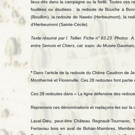
lieux-dits dans la campagne ou la forêt. Toutes ces red
fouillées ou étudiées : la redoute de Bouche à Bon
(Bouillon), la redoute de Nawés (Herbeumont), la red
d’Herbeumont (Sainte-Cécile).
Texte résumé par I. Tellier. Fiche n° 93.23. Photos : 
entre Semois et Chiers, cat. expo. du Musée Gaumais,
*
Dans l’article de la redoute du Chêne Caudron de Jea
Monthermé et Florenville. Ces 28 redoutes font partie 
Ces 28 redoutes dans « La ligne défensive des redoute
Reprenons ces dénominations et replaçons-les sur la car
Laval-Dieu, peut-être Château Regnault-Tournavio, 
Fertaviau bois en aval de Bohan-Mambres, Membre-La