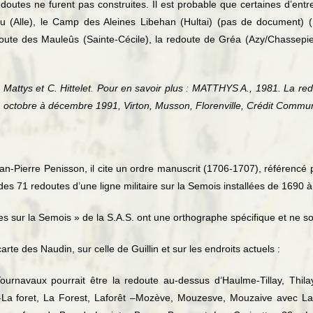
outes ne furent pas construites. Il est probable que certaines d’entre 
ru (Alle), le Camp des Aleines Libehan (Hultai) (pas de document) (
oute des Mauleûs (Sainte-Cécile), la redoute de Gréa (Azy/Chassepierr
A. Mattys et C. Hittelet. Pour en savoir plus : MATTHYS A., 1981. La red
 octobre à décembre 1991, Virton, Musson, Florenville, Crédit Commu
n-Pierre Penisson, il cite un ordre manuscrit (1706-1707), référencé 
des 71 redoutes d’une ligne militaire sur la Semois installées de 1690
s sur la Semois » de la S.A.S. ont une orthographe spécifique et ne s
te des Naudin, sur celle de Guillin et sur les endroits actuels :
Tournavaux pourrait être la redoute au-dessus d’Haulme-Tillay, Thi
 foret, La Forest, Laforêt –Mozève, Mouzesve, Mouzaive avec Laspo