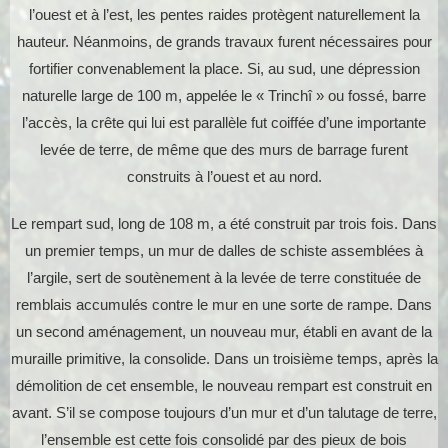
l’ouest et à l’est, les pentes raides protègent naturellement la
hauteur. Néanmoins, de grands travaux furent nécessaires pour
fortifier convenablement la place. Si, au sud, une dépression
naturelle large de 100 m, appelée le « Trinchî » ou fossé, barre
l’accès, la crête qui lui est parallèle fut coiffée d’une importante
levée de terre, de même que des murs de barrage furent
construits à l’ouest et au nord.
Le rempart sud, long de 108 m, a été construit par trois fois. Dans
un premier temps, un mur de dalles de schiste assemblées à
l’argile, sert de soutènement à la levée de terre constituée de
remblais accumulés contre le mur en une sorte de rampe. Dans
un second aménagement, un nouveau mur, établi en avant de la
muraille primitive, la consolide. Dans un troisième temps, après la
démolition de cet ensemble, le nouveau rempart est construit en
avant. S’il se compose toujours d’un mur et d’un talutage de terre,
l’ensemble est cette fois consolidé par des pieux de bois