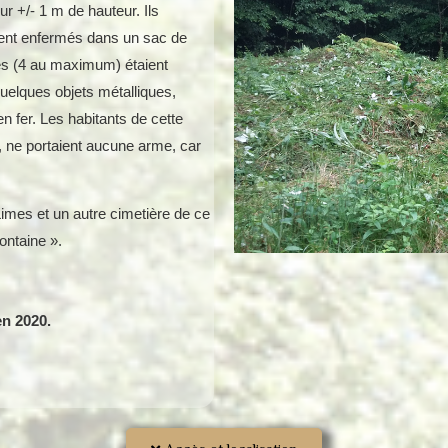
r +/- 1 m de hauteur. Ils
vent enfermés dans un sac de
es (4 au maximum) étaient
uelques objets métalliques,
en fer. Les habitants de cette
 ne portaient aucune arme, car
Limes et un autre cimetière de ce
fontaine ».
en 2020.