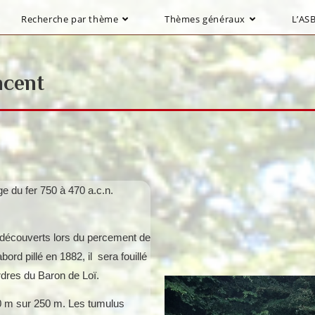
Recherche par thème
Thèmes généraux
L’ASB
ncent
e du fer 750 à 470 a.c.n.
é découverts lors du percement de
bord pillé en 1882, il sera fouillé
ordres du Baron de Loï.
00 m sur 250 m. Les tumulus