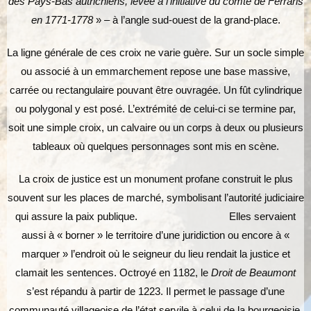
des Pays-Bas autrichiens, levée à l’initiative du comte de Ferraris
en 1771-1778
» – à l’angle sud-ouest de la grand-place.
La ligne générale de ces croix ne varie guère. Sur un socle simple
ou associé à un emmarchement repose une base massive,
carrée ou rectangulaire pouvant être ouvragée. Un fût cylindrique
ou polygonal y est posé. L’extrémité de celui-ci se termine par,
soit une simple croix, un calvaire ou un corps à deux ou plusieurs
tableaux où quelques personnages sont mis en scène.
La croix de justice est un monument profane construit le plus
souvent sur les places de marché, symbolisant l’autorité judiciaire
qui assure la paix publique. Elles servaient
aussi à « borner » le territoire d’une juridiction ou encore à «
marquer » l’endroit où le seigneur du lieu rendait la justice et
clamait les sentences. Octroyé en 1182, le
Droit de Beaumont
s’est répandu à partir de 1223. Il permet le passage d’une
communauté villageoise de l’état servile à celui de la bourgeoisie.