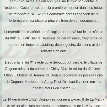
semi-circulaires étaient appuyés sur le mur occidental, à
l’extérieur. Cette ferme, dont la première mention dans les textes
ne remonte qu’à 1620, fut construite après l’abandon de la
forteresse et constitue la phase ultime de son occupation.
L’ensemble du matériel archéologique retrouvé sur le site s’étale
e
e
du XIII
au XVII
siècle : tessons de céramiques, fragments de
marmite en fonte, de faucilles, de bougeoirs, de talons et de
semelles en cuir.
e
e
Depuis la fin du X
siècle ou le début du XI
siècle, le village de
e
Cugnon relevait du comté de Chiny. Vers le milieu du X
siècle,
Otton Li Ostelet et Jeanne de Douzie reçoivent les possessions
de Cugnon, Mortehan et Auby. Peut-être faut-il voir en eux les
constructeurs du château?
Le 14 décembre 1422, Cugnon est donné à Évrard II de La Marck
et rejoint ainsi ses nombreuses possessions de la Moyenne