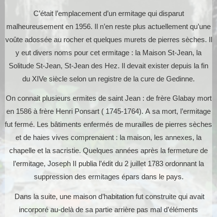
C’était l’emplacement d’un ermitage qui disparut
malheureusement en 1956. Il n’en reste plus actuellement qu’une
voûte adossée au rocher et quelques murets de pierres sèches. Il
y eut divers noms pour cet ermitage : la Maison St-Jean, la
Solitude St-Jean, St-Jean des Hez. Il devait exister depuis la fin
du XIVe siècle selon un registre de la cure de Gedinne.
On connait plusieurs ermites de saint Jean : de frère Glabay mort
en 1586 à frère Henri Ponsart ( 1745-1764). A sa mort, l’ermitage
fut fermé. Les bâtiments enfermés de murailles de pierres sèches
et de haies vives comprenaient : la maison, les annexes, la
chapelle et la sacristie. Quelques années après la fermeture de
l’ermitage, Joseph II publia l’édit du 2 juillet 1783 ordonnant la
suppression des ermitages épars dans le pays.
Dans la suite, une maison d’habitation fut construite qui avait
incorporé au-delà de sa partie arrière pas mal d’éléments